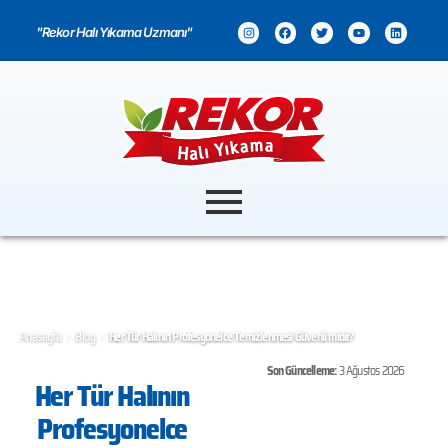
"Rekor Halı Yıkama Uzmanı"
›
›
Anasayfa
Blog
Her Tür Halının Profesyonelce Temizlenmesi Güvenli midir?
Son Güncelleme:
3 Ağustos 2026
Her Tür Halının
Profesyonelce