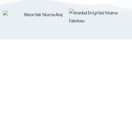
İstanbul Rekor halı yıkama fabrikası halılarınız
için özenle tasarlanmış, derinlemesine temizlik
hizmetlerini ekonomik fiyat politikası ile
sunmaktadır.