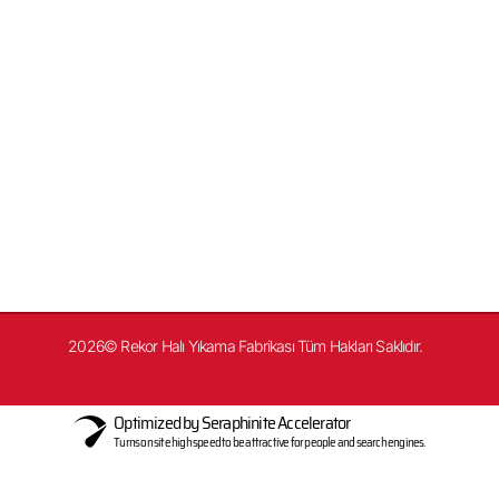
Gsm: 0542 487 00 11
WhatsApp Destek
Yarımburgaz, Aydoğdu Sk. No: 3, 34303 Küçükçekmece/İstanbul
2026© Rekor Halı Yıkama Fabrikası Tüm Hakları Saklıdır.
Optimized by Seraphinite Accelerator
Turns on site high speed to be attractive for people and search engines.