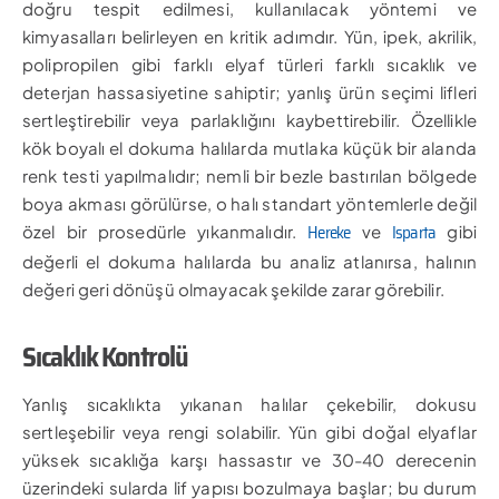
doğru tespit edilmesi, kullanılacak yöntemi ve
kimyasalları belirleyen en kritik adımdır. Yün, ipek, akrilik,
polipropilen gibi farklı elyaf türleri farklı sıcaklık ve
deterjan hassasiyetine sahiptir; yanlış ürün seçimi lifleri
sertleştirebilir veya parlaklığını kaybettirebilir. Özellikle
kök boyalı el dokuma halılarda mutlaka küçük bir alanda
renk testi yapılmalıdır; nemli bir bezle bastırılan bölgede
boya akması görülürse, o halı standart yöntemlerle değil
Hereke
Isparta
özel bir prosedürle yıkanmalıdır.
ve
gibi
değerli el dokuma halılarda bu analiz atlanırsa, halının
değeri geri dönüşü olmayacak şekilde zarar görebilir.
Sıcaklık Kontrolü
Yanlış sıcaklıkta yıkanan halılar çekebilir, dokusu
sertleşebilir veya rengi solabilir. Yün gibi doğal elyaflar
yüksek sıcaklığa karşı hassastır ve 30-40 derecenin
üzerindeki sularda lif yapısı bozulmaya başlar; bu durum