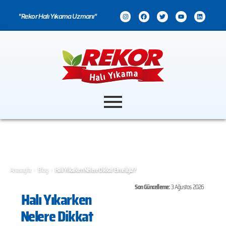
"Rekor Halı Yıkama Uzmanı"
›
›
Anasayfa
Blog
Halı Yıkarken Nelere Dikkat Etmeliyiz?
Son Güncelleme:
3 Ağustos 2026
Halı Yıkarken
Nelere Dikkat