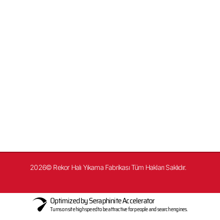
Tel: 0212 487 00 11
Gsm: 0542 487 00 11
WhatsApp Destek
Yarımburgaz, Aydoğdu Sk. No: 3, 34303 Küçükçekmece/İstanbul
2026© Rekor Halı Yıkama Fabrikası Tüm Hakları Saklıdır.
Optimized by Seraphinite Accelerator
Turns on site high speed to be attractive for people and search engines.