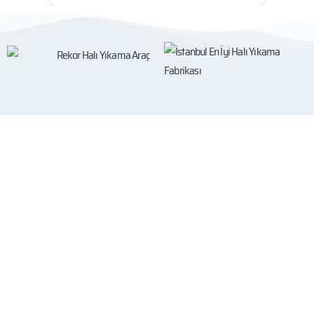
İstanbul Rekor halı yıkama fabrikası halılarınız
için özenle tasarlanmış, derinlemesine temizlik
hizmetlerini ekonomik fiyat politikası ile
sunmaktadır.